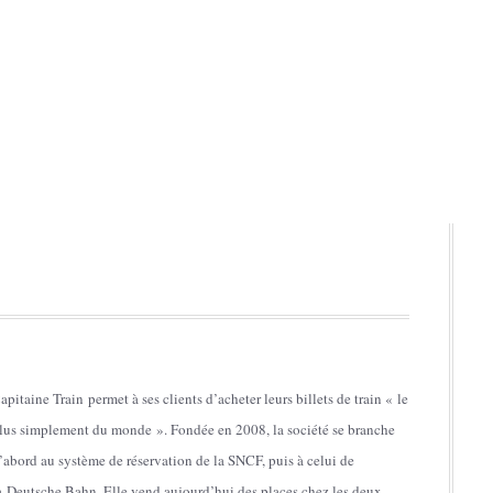
apitaine Train permet à ses clients d’acheter leurs billets de train « le
lus simplement du monde ». Fondée en 2008, la société se branche
’abord au système de réservation de la SNCF, puis à celui de
a Deutsche Bahn. Elle vend aujourd’hui des places chez les deux