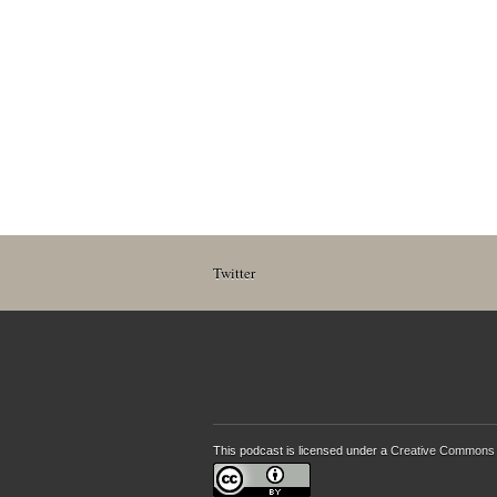
Twitter
This podcast is licensed under a
Creative Commons A