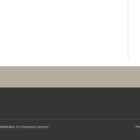
ttribution 3.0 Unported License
.
Po