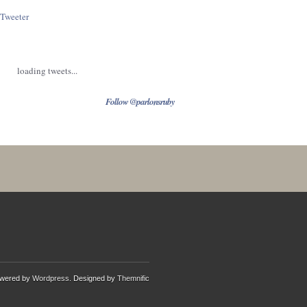
Tweeter
loading tweets...
Follow @parlonsruby
wered by
Wordpress
. Designed by
Themnific