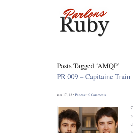
Posts Tagged ‘AMQP’
PR 009 – Capitaine Train
mar 17, 13 •
Podcast
•
0 Comments
C
p
d
l